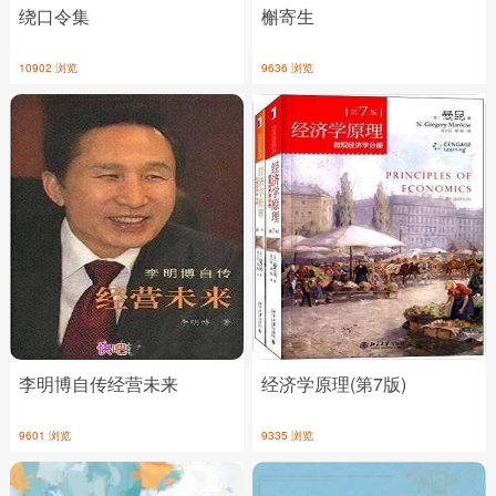
绕口令集
槲寄生
10902 浏览
9636 浏览
李明博自传经营未来
经济学原理(第7版)
9601 浏览
9335 浏览