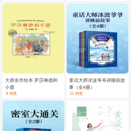
大师名作绘本·罗莎琳德和
童话大师冰波爷爷讲睡前故
小鹿
事（全4册）
9 浏览
11 浏览