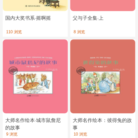
国内大奖书系·摇啊摇
父与子全集·上
110 浏览
8 浏览
大师名作绘本·城市鼠詹尼
大师名作绘本：彼得兔的故
的故事
事
9 浏览
10 浏览