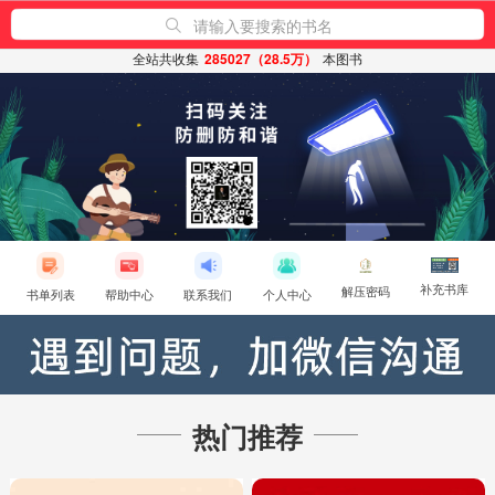
首页
请输入要搜索的书名
全站共收集
285027（28.5万）
本图书
补充书库
解压密码
书单列表
帮助中心
联系我们
个人中心
热门推荐