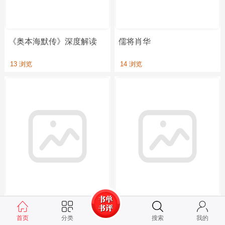
《奥本海默传》深度解读
儒将肖华
13 浏览
14 浏览
拔剑欲高歌：谭嗣同传
张国焘
首页
分类
搜索
我的