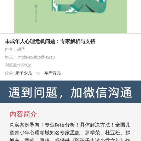
未成年人心理危机问题：专家解析与支招
作者：胡华
格式： mobi/epub/pdf/awz3
浏览量:1229次
分类:
亲子少儿
>>
孕产育儿
内容简介:
真实案例导向！专业解读分析！具体解决方法！全国儿
童青少年心理领域知名专家孟馥、罗学荣、杜亚松、赵
旭东、童俊、夏倩，畅销书《陪孩子走过小学六年》作