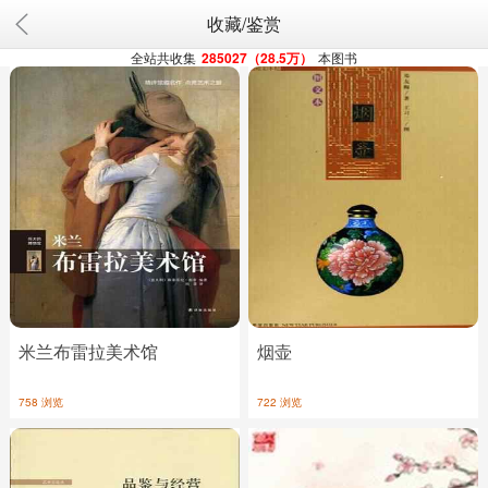
收藏/鉴赏
全站共收集
285027（28.5万）
本图书
米兰布雷拉美术馆
烟壶
758 浏览
722 浏览