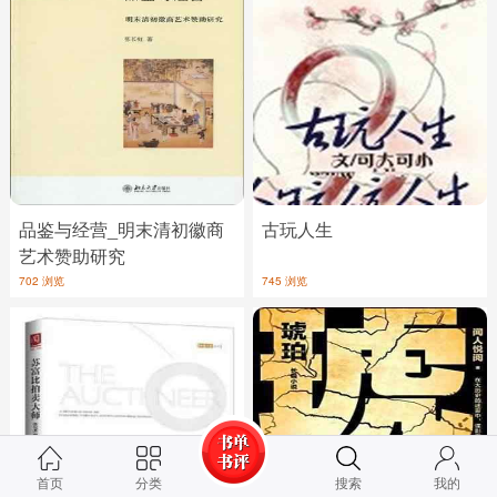
品鉴与经营_明末清初徽商
古玩人生
艺术赞助研究
702 浏览
745 浏览
首页
分类
搜索
我的