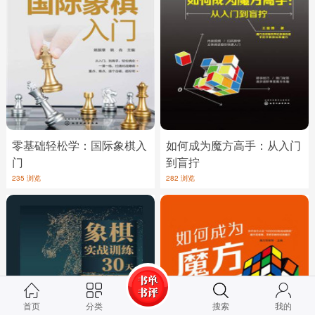
零基础轻松学：国际象棋入
如何成为魔方高手：从入门
门
到盲拧
235 浏览
282 浏览
首页
分类
搜索
我的