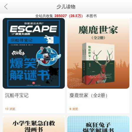
少儿读物
全站共收集
285027（28.5万）
本图书
沉船寻宝记
麋鹿世家（全2册）
10 浏览
8 浏览