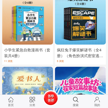
小学生紧急自救漫画书（套
疯狂兔子爆笑解谜书（全4
装共4册）
册）（角色扮演式密室逃脱
读物，切勿按页码顺序阅
11 浏览
5 浏览
读）
首页
分类
搜索
我的