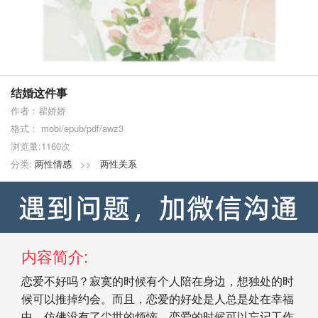
结婚这件事
作者：瞿娇娇
格式： mobi/epub/pdf/awz3
浏览量:1160次
分类:
两性情感
>>
两性关系
内容简介:
恋爱不好吗？寂寞的时候有个人陪在身边，想独处的时
候可以推掉约会。而且，恋爱的好处是人总是处在幸福
中，仿佛没有了尘世的烦恼。恋爱的时候可以忘记工作