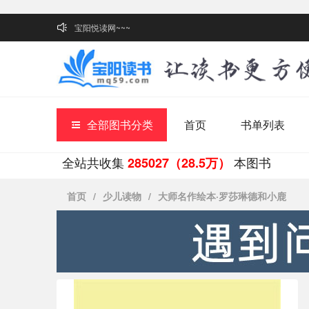
宝阳悦读网~~~
全部图书分类
首页
书单列表
全站共收集
本图书
285027（28.5万）
首页
/
少儿读物
/
大师名作绘本·罗莎琳德和小鹿