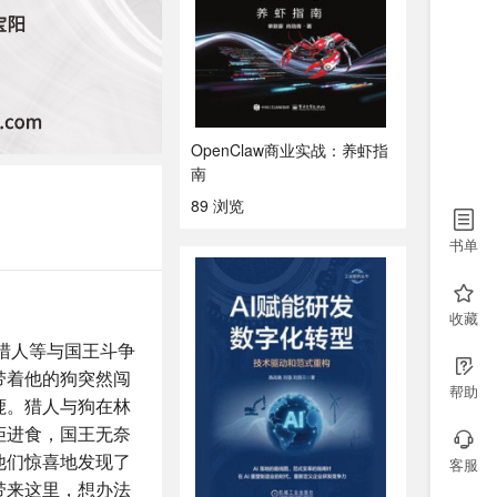
OpenClaw商业实战：养虾指
南
89 浏览
书单
收藏
猎人等与国王斗争
带着他的狗突然闯
帮助
鹿。猎人与狗在林
拒进食，国王无奈
他们惊喜地发现了
客服
带来这里，想办法