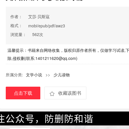
作者：
艾莎·贝斯寇
格式：
mobi/epub/pdf/awz3
浏览量：
562次
温馨提示：书籍来自网络收集，版权归原作者所有，仅做学习试读,下
除,侵权删(联系:1401211620@qq.com)
所属分类:
文学小说
>>
少儿读物
点击下载
收藏该图书