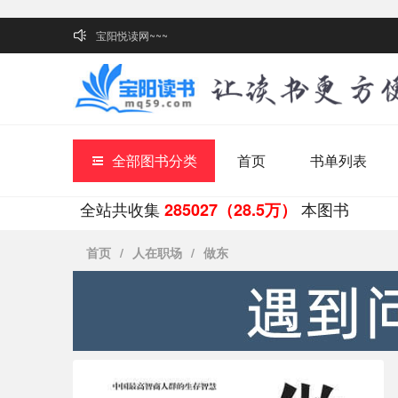
宝阳悦读网~~~
全部图书分类
首页
书单列表
全站共收集
本图书
285027（28.5万）
首页
/
人在职场
/
做东