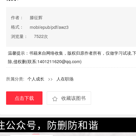
作者：
滕征辉
格式：
mobi/epub/pdf/awz3
浏览量：
7522次
温馨提示：书籍来自网络收集，版权归原作者所有，仅做学习试读,下
除,侵权删(联系:1401211620@qq.com)
所属分类:
个人成长
>>
人在职场
点击下载
收藏该图书