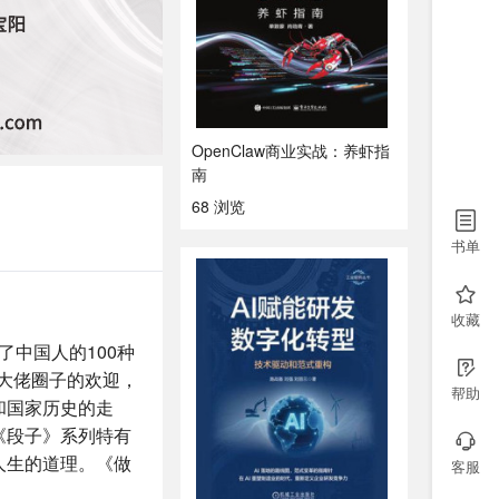
OpenClaw商业实战：养虾指
南
68 浏览
书单
收藏
了中国人的100种
上大佬圈子的欢迎，
帮助
和国家历史的走
《段子》系列特有
人生的道理。《做
客服