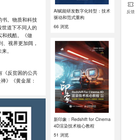
AI赋能研发数字化转型：技术
反馈
驱动和范式重构
的书。物质和科技
66 浏览
般世道下不同人的
实和残酷。《做
到、视界更加阔，
未来。
有《反贫困的公共
处禅》《黄金屋：
新印象：Redshift for Cinema
4D渲染技术核心教程
51 浏览