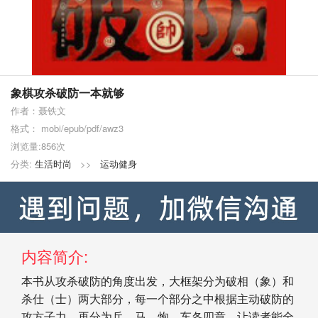
象棋攻杀破防一本就够
作者：聂铁文
格式： mobi/epub/pdf/awz3
浏览量:856次
分类:
生活时尚
>>
运动健身
内容简介:
本书从攻杀破防的角度出发，大框架分为破相（象）和
杀仕（士）两大部分，每一个部分之中根据主动破防的
攻方子力，再分为兵、马、炮、车各四章。让读者能全