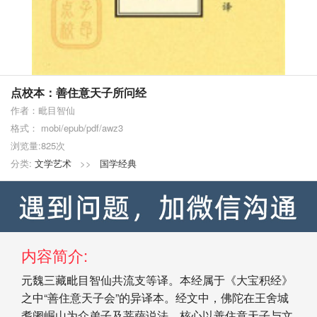
点校本：善住意天子所问经
作者：毗目智仙
格式： mobi/epub/pdf/awz3
浏览量:825次
分类:
文学艺术
>>
国学经典
内容简介:
元魏三藏毗目智仙共流支等译。本经属于《大宝积经》
之中“善住意天子会”的异译本。经文中，佛陀在王舍城
耆阇崛山为众弟子及菩萨说法，核心以善住意天子与文