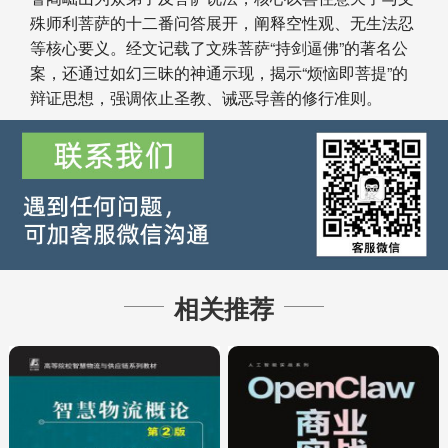
殊师利菩萨的十二番问答展开，阐释空性观、无生法忍
等核心要义。经文记载了文殊菩萨“持剑逼佛”的著名公
案，还通过如幻三昧的神通示现，揭示“烦恼即菩提”的
辩证思想，强调依止圣教、诫恶导善的修行准则。
相关推荐