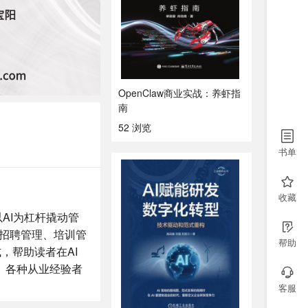
OpenClaw商业实战：养虾指
南
52 浏览
书单
收藏
AI为杠杆撬动管
、招聘管理、培训管
帮助
，帮助读者在AI
、各种从业经验者
客服