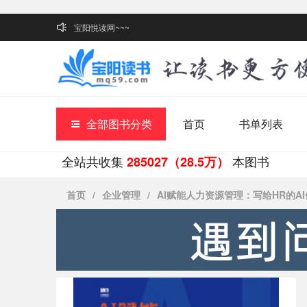
宝阳悦读网~~~
全部图书分类
首页
书单列表
全站共收集
本图书
285027（28.5万）
首页
/
企业管理
/
AI赋能人力资源管理：写给HR的A