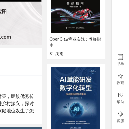
OpenClaw商业实战：养虾指
南
81 浏览
书单
收藏
对策，民族优秀传
帮助
进乡村振兴；探讨
家庭地位发生了怎
客服