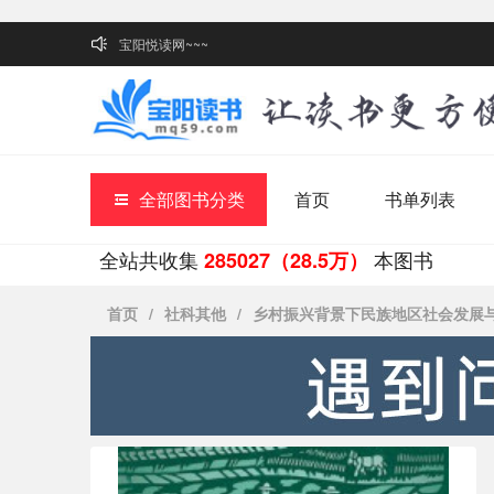
宝阳悦读网~~~
全部图书分类
首页
书单列表
全站共收集
本图书
285027（28.5万）
首页
/
社科其他
/
乡村振兴背景下民族地区社会发展