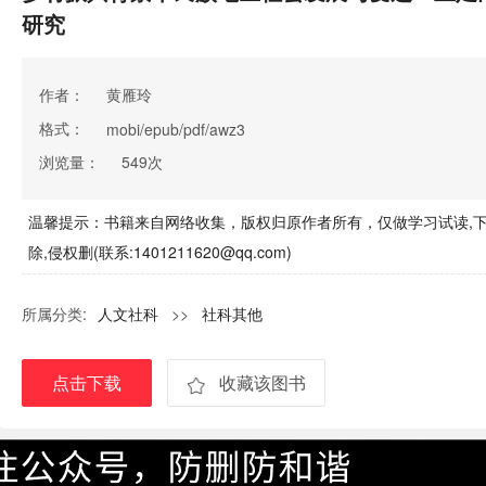
研究
作者：
黄雁玲
格式：
mobi/epub/pdf/awz3
浏览量：
549次
温馨提示：书籍来自网络收集，版权归原作者所有，仅做学习试读,下
除,侵权删(联系:1401211620@qq.com)
所属分类:
人文社科
>>
社科其他
点击下载
收藏该图书