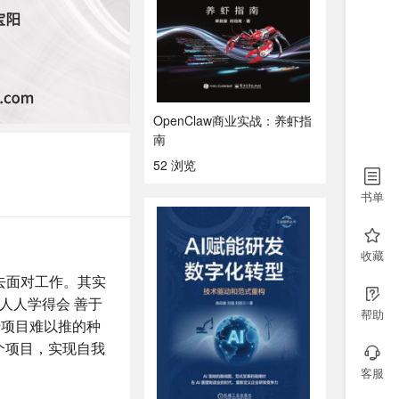
OpenClaw商业实战：养虾指
南
52 浏览
书单
收藏
去面对工作。其实
人人学得会 善于
帮助
于项目难以推的种
个项目，实现自我
客服