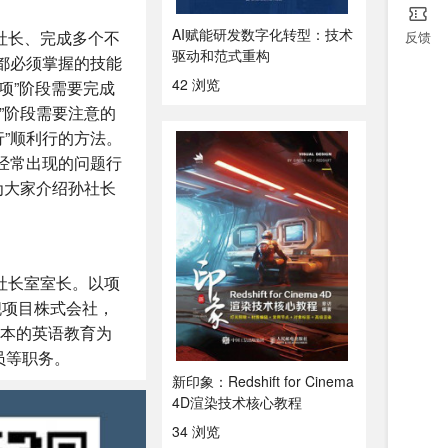
AI赋能研发数字化转型：技术
社长、完成多个不
反馈
驱动和范式重构
都必须掌握的技能
42 浏览
项”阶段需要完成
”阶段需要注意的
”顺利行的方法。
经常出现的问题行
为大家介绍孙社长
银社长室室长。以项
舰项目株式会社，
变日本的英语教育为
员等职务。
新印象：Redshift for Cinema
4D渲染技术核心教程
34 浏览