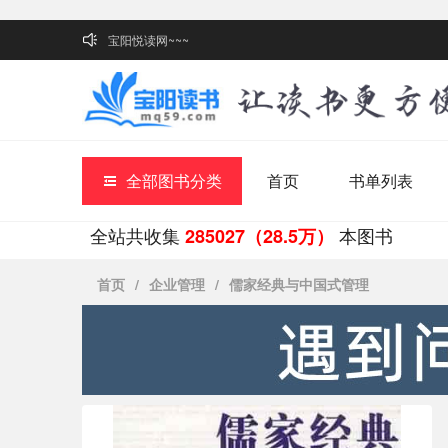
宝阳悦读网~~~
全部图书分类
首页
书单列表
全站共收集
本图书
285027（28.5万）
首页
/
企业管理
/
儒家经典与中国式管理