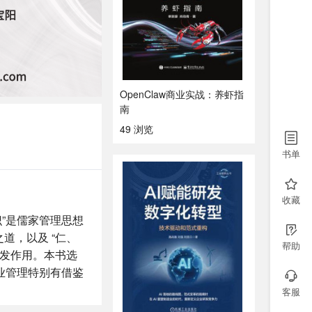
OpenClaw商业实战：养虾指
南
49 浏览
书单
收藏
识”是儒家管理思想
道，以及 “仁、
帮助
启发作用。本书选
业管理特别有借鉴
客服