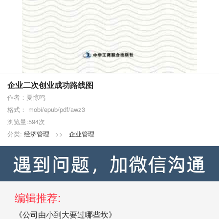
企业二次创业成功路线图
作者：夏惊鸣
格式： mobi/epub/pdf/awz3
浏览量:594次
分类:
经济管理
>>
企业管理
编辑推荐:
《公司由小到大要过哪些坎》