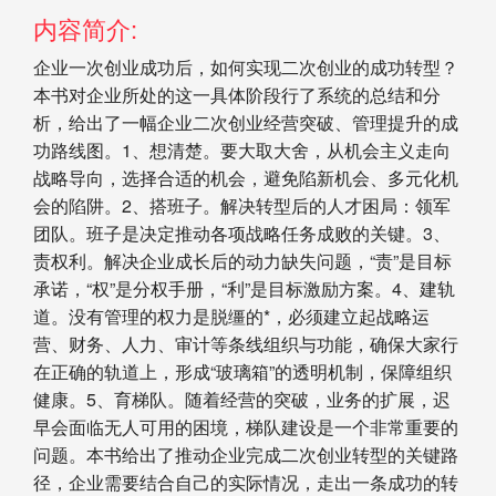
内容简介:
企业一次创业成功后，如何实现二次创业的成功转型？
本书对企业所处的这一具体阶段行了系统的总结和分
析，给出了一幅企业二次创业经营突破、管理提升的成
功路线图。1、想清楚。要大取大舍，从机会主义走向
战略导向，选择合适的机会，避免陷新机会、多元化机
会的陷阱。2、搭班子。解决转型后的人才困局：领军
团队。班子是决定推动各项战略任务成败的关键。3、
责权利。解决企业成长后的动力缺失问题，“责”是目标
承诺，“权”是分权手册，“利”是目标激励方案。4、建轨
道。没有管理的权力是脱缰的*，必须建立起战略运
营、财务、人力、审计等条线组织与功能，确保大家行
在正确的轨道上，形成“玻璃箱”的透明机制，保障组织
健康。5、育梯队。随着经营的突破，业务的扩展，迟
早会面临无人可用的困境，梯队建设是一个非常重要的
问题。本书给出了推动企业完成二次创业转型的关键路
径，企业需要结合自己的实际情况，走出一条成功的转