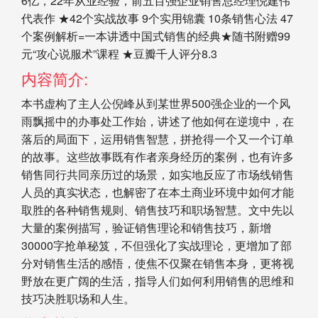
6亿，22年从业经验，前五百强企业销售总经理倪建伟
代表作 ★42个实战故事 9个实用锦囊 10条销售心法 47
个案例解析=一本讲透中国式销售的经典★随书附赠99
元“攻心说服术”课程 ★豆瓣千人评分8.3
内容简介:
本书虚构了主人公倪峰从到某世界500强企业的一个风
雨飘摇中的办事处工作始，讲述了他如何在逆境中，在
落后的局面下，运用销售智慧，拼抢得一个又一个订单
的故事。这些故事既有作者亲身经历的案例，也有许多
销售同行共同亲历过的场景，如实地反应了市场线销售
人员的真实状态，也解密了在本土商业环境中如何才能
取胜的各种销售规则、销售技巧和职场智慧。文中先以
大量的案例描写，验证销售理论和销售技巧，新增
30000字抢单秘笈，不但强化了实战理论，更增加了部
分对销售生活的感悟，使焦不仅聚在销售本身，更将视
野放在更广阔的生活，指导人们如何利用销售的思维和
技巧决胜职场和人生。