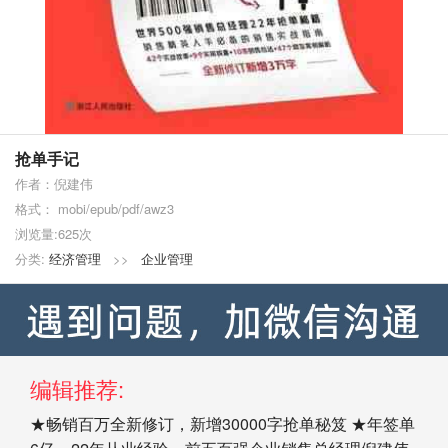
抢单手记
作者：倪建伟
格式： mobi/epub/pdf/awz3
浏览量:625次
分类:
经济管理
>>
企业管理
编辑推荐:
★畅销百万全新修订，新增30000字抢单秘笈 ★年签单