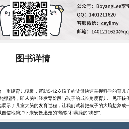
图书详情
，重建育儿模板，帮助5-12岁孩子的父母快速掌握科学的育儿
幡然醒悟，即从脑神经发育阶段与孩子的成长角度育儿，见证孩子
地展示了儿童大脑的发育过程，让我们试着把孩子的大脑想象成
自信地俯冲下来安抚逃走的“蜥蜴”和暴躁的“狒狒”。