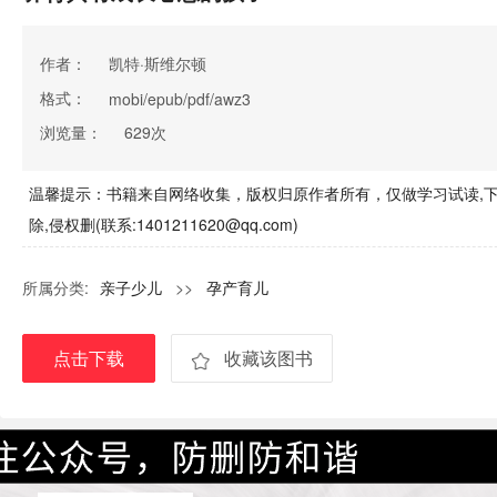
作者：
凯特·斯维尔顿
格式：
mobi/epub/pdf/awz3
浏览量：
629次
温馨提示：书籍来自网络收集，版权归原作者所有，仅做学习试读,下
除,侵权删(联系:1401211620@qq.com)
所属分类:
亲子少儿
>>
孕产育儿
点击下载
收藏该图书