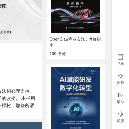
OpenClaw商业实战：养虾指
南
100 浏览
书单
收藏
方法和心理支持。
的改变。 本书用
帮助
一棵树，那些所谓
客服