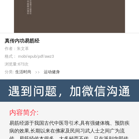
真传内功易筋经
作者：朱文革
格式： mobi/epub/pdf/awz3
浏览量:673次
分类:
生活时尚
>>
运动健身
内容简介:
易筋经源于我国古代中医导引术,具有强健体魄、预防疾
病的效果,长期以来在佛家及民间习武人士之间广为流
传。易筋经传本很多，大多秘而不传，只在派别内部传