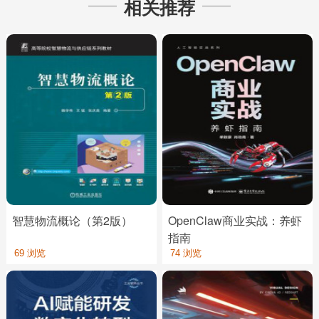
相关推荐
智慧物流概论（第2版）
OpenClaw商业实战：养虾
指南
69 浏览
74 浏览