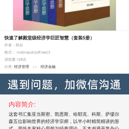
快速了解殿堂级经济学巨匠智慧（套装5册）
作者：韩自
格式： mobi/epub/pdf/awz3
浏览量:128次
分类:
经济管理
>>
经济金融
内容简介:
这套书汇集亚当斯密、凯恩斯、哈耶克、科斯、萨缪尔
森五位影响世界的经济学宗师，以半小时精简精讲的形
式，凝练各家核心思想与经典理论。五本书避开复杂公