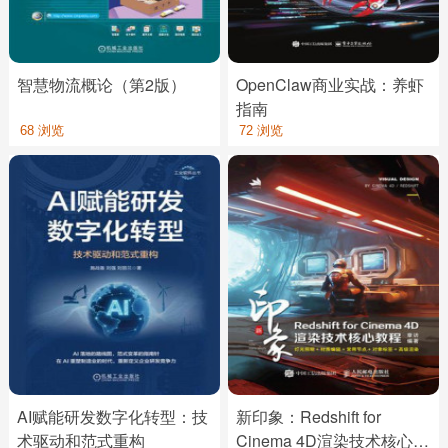
智慧物流概论（第2版）
OpenClaw商业实战：养虾
指南
68 浏览
72 浏览
AI赋能研发数字化转型：技
新印象：Redshift for
术驱动和范式重构
Cinema 4D渲染技术核心教