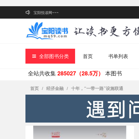
宝阳悦读网~~~
全部图书分类
首页
书单列表
全站共收集
本图书
285027（28.5万）
首页
/
经济金融
/
十年，“一带一路”设施联通