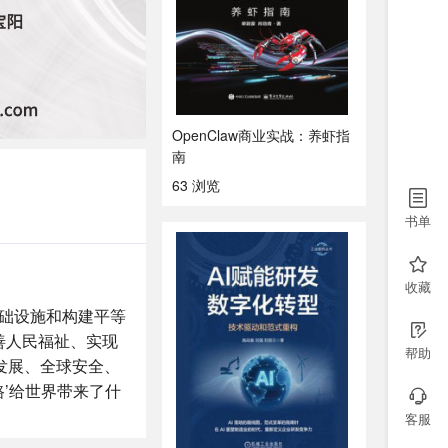
OpenClaw商业实战：养虾指
南
63 浏览
书单
收藏
基础设施和构建平等
善人民福祉、实现
帮助
发展、全球安全、
路’给世界带来了什
客服