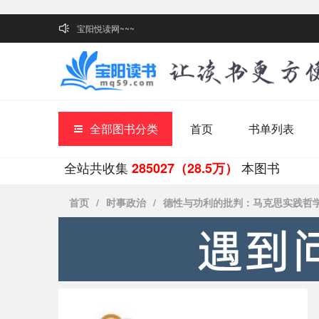
宝阳悦读网~~~
全部图书分类
首页
书单列表
全站共收集
本图书
285027（28.5万）
首页
/
时事政治
/
德性与功利的批判：马克思实践哲