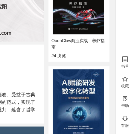
OpenClaw商业实战：养虾指
南
24 浏览
书单
收藏
画卷。受益于古典
判的范式，实现了
帮助
批判，蕴含了哲学
客服