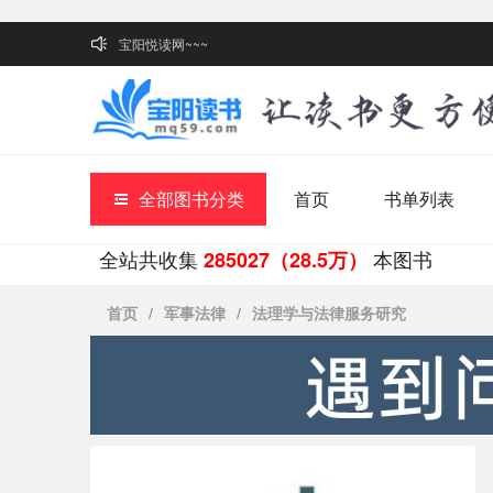
宝阳悦读网~~~
全部图书分类
首页
书单列表
全站共收集
本图书
285027（28.5万）
首页
/
军事法律
/
法理学与法律服务研究