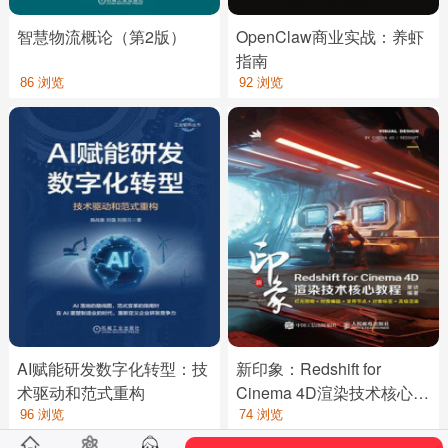
智慧物流概论（第2版）
OpenClaw商业实战：养虾
指南
86 浏览
92 浏览
AI赋能研发数字化转型：技
新印象：Redshift for
术驱动和范式重构
Cinema 4D渲染技术核心教
程
96 浏览
74 浏览