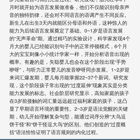
月时就开始为语言发展做准备，他们不仅能识别母亲声
音的独特韵律，还会对不同语言的语调产生不同反应。
新生儿在出生3天内就能区分母语和外语，这种惊人的
能力为后续语言发展奠定了基础。0~1岁是语言发展
的“无声革命”期。通过精巧的实验设计，科学家发现4个
月大的婴儿已经能识别句子中的正常停顿模式，6个月
大的宝宝则像小小统计学家一样，开始分析语音出现的
概率。有趣的是，失聪婴儿也会在这个阶段出现“手势
咿呀”，与听力正常婴儿的发音咿呀同步发展。1~2岁迎
来词汇爆发期，婴儿每月能掌握22~37个新词。研究发
现，这个阶段孩子常出现的“过度延伸”现象其实是分类
能力发展的标志。社会阶层研究显示，高知家庭的孩子
在3岁前接触的词汇量远远超过福利家庭的孩子，这凸
显了早期语言环境的重要性。2~3岁是语法觉醒的关键
期，幼儿开始理解复杂句型，能通过词序分辨“大鸟逗
饼干怪”和“饼干怪逗大鸟”的区别。他们创造的“过度概
括”语法恰恰证明了语言规则的内化过程。