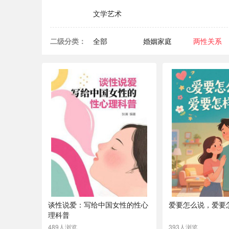
文学艺术
二级分类：
全部
婚姻家庭
两性关系
谈性说爱：写给中国女性的性心
爱要怎么说，爱要
理科普
489人浏览
393人浏览