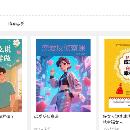
情感恋爱
怎样做？
恋爱反侦察课
好女人塑造成
就幸福女人
367人浏览
356人浏览